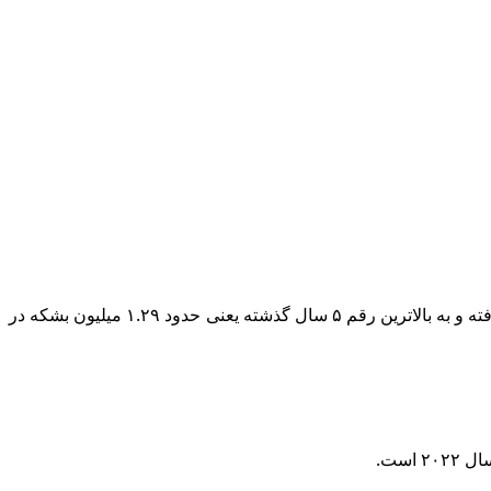
به گزارش آقای اقتصاد، روزنامه نیکی ژاپن طی گزارشی نوشت، صادرات نفت خام ایران در سال گذشته میلادی تقریبا ۵۰ درصد افزایش یافته و به بالاترین رقم ۵ سال گذشته یعنی حدود ۱.۲۹ میلیون بشکه در