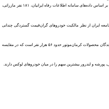
به گزارش آقای اقتصاد، احمد میدری در جریان جلسه علنی مجلس شورای اسلامی جهت حذف یارانه دهک‌های بالای درآمدی اعلام کرد که بر اساس داده‌های سامانه اطلاعات رفاه ایرانیان، ۱۸۱ نفر مازراتی،
جامعه ایران از نظر مالکیت خودروهای گران‌قیمت گستردگی چندانی
میدری افزود: «وقتی آمار خودروهای لوکس را می‌بینیم، مشخص می‌شود جامعه ایران آن‌گونه که تصور می‌شود مرفه نیست. مثلاً تعداد دارندگان محصولات کرمان‌موتور حدود ۵۶ هزار نفر است که در مقایسه
تی، پورشه و لندرور بیشترین سهم را در میان خودروهای لوکس دارند.