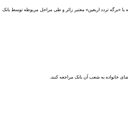
بل) از تاریخ ۴ الی ۲۲‏ مردادماه ۱۴۰۴ با ارائه اصل کارت ملی و گذرنامه یا «برگه تردد اربعین» معتبر زائر و طی مراحل مربوطه توسط بانک
ضای خانواده به شعب آن بانک مراجعه کنند.