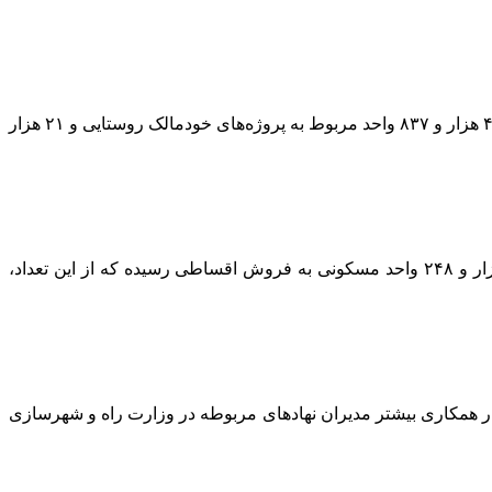
وی افزود: به طور کلی ۸۳ هزار و ۷۷۱ واحد بالای ۸۰ درصد ساخت در کشور داریم که ۵۷ هزار و ۸۰۳ واحد آن مربوط به پروژه‌های حمایتی، ۴ هزار و ۸۳۷ واحد مربوط به پروژه‌های خودمالک روستایی و ۲۱ هزار
عضو هیات مدیره بانک مسکن یادآور شد: از ۵۷ هزار و ۲۷۲ واحد مسکونی با پیشرفت فیزیکی بالای ۹۰ درصد، طی یک ماه اخیر، تنها ۴ هزار و ۲۴۸ واحد مسکونی به فروش اقساطی رسیده که از این تعداد،
ستار همکاری بیشتر مدیران نهادهای مربوطه در وزارت راه و شهرسازی