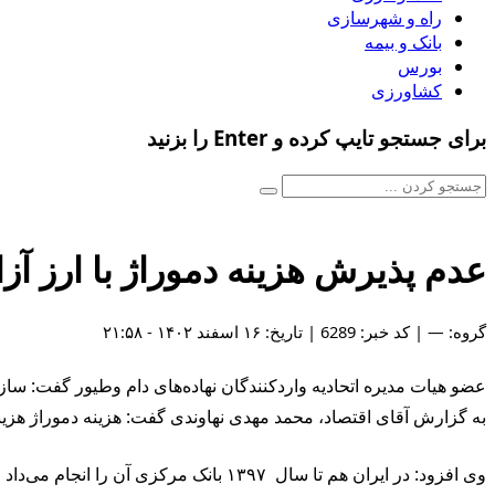
راه و شهرسازی
بانک و بیمه
بورس
کشاورزی
برای جستجو تایپ کرده و Enter را بزنید
عدم پذیرش هزینه دموراژ با ارز آزا
گروه: — | کد خبر: 6289 | تاریخ: ۱۶ اسفند ۱۴۰۲ - ۲۱:۵۸
عضو هیات مدیره اتحادیه واردکنندگان نهاده‌های دام وطیور گفت: سازوک
به گزارش آقای اقتصاد، محمد مهدی نهاوندی گفت: هزینه دموراژ هزی
وی افزود: در ایران هم تا سال ۱۳۹۷ بانک مرکزی آن را انجام می‌داد و پیش بینی آن هم در ضوابط و مقررات شده بود. اما از سال ۱۳۹۷ با تحولاتی که در حوزه ارز ایجاد شد، محدودیت‌هایی اعمال شد.