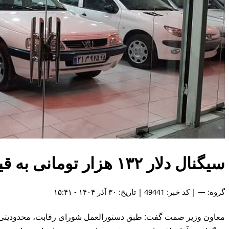
سیگنال دلار ۱۳۲ هزار تومانی به قیمت خودرو/ افزایش قیمت کارخانه ای در راه است؟
گروه: — | کد خبر: 49441 | تاریخ: ۳۰ آذر ۱۴۰۴ - ۱۵:۴۱
معاون وزیر صمت گفت: طبق دستورالعمل شورای رقابت، محدودیتی بر