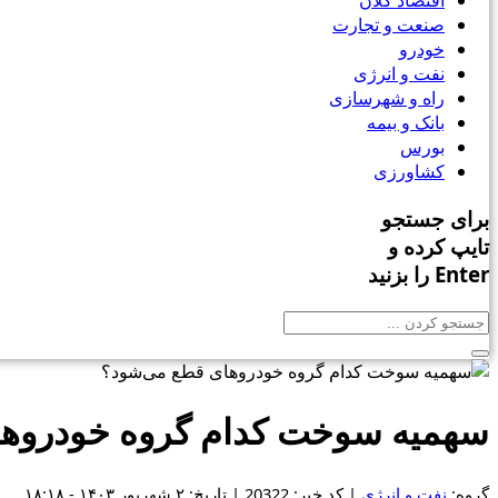
اقتصاد کلان
صنعت و تجارت
خودرو
نفت و انرژی
راه و شهرسازی
بانک و بیمه
بورس
کشاورزی
برای جستجو
تایپ کرده و
Enter را بزنید
سهمیه سوخت کدام گروه خودروها
گروه:
نفت و انرژی
| کد خبر: 20322 | تاریخ: ۲ شهریور ۱۴۰۳ - ۱۸:۱۸