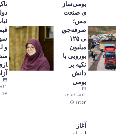
بومی‌ساز
تاکید
ی صنعت
دولت بر
مس؛
ثبات
صرفه‌جوی
قیمت
ی ۱۲۵
سهمیه‌ای
میلیون
و لزوم
یورویی با
منطقی‌س
تکیه بر
ازی نرخ
دانش
آزاد
بومی
۱۴۰۵/۰۵/۱۱
۱۱:۴۷
۱۴۰۵/۰۵/۱۱
۱۳:۵۲
آغاز