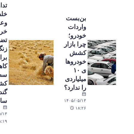
تداوم
خلف
بن‌بست
وعده در
واردات
خرید
خودرو؛
تضمینی؛
چرا بازار
زنگ خطر
کشش
برای
خودروها
کاهش
ی ۱۰
سطح زیر
میلیاردی
کشت
را ندارد؟
گندم در
سال آینده
۱۴۰۵/۰۵/۱۳
۱۸:۲۶
۱۴۰۵/۰۵/۱۳
۱۸:۱۹