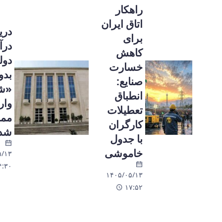
راهکار
اتاق ایران
دریافت
برای
درآمدهای
کاهش
دولتی
خسارت
بدون
صنایع:
«شناسه
انطباق
واریز»
تعطیلات
ممنوع
کارگران
شد
با جدول
خاموشی
۱۴۰۵/۰۵/۱۳
۱۴:۳۰
۱۴۰۵/۰۵/۱۳
۱۷:۵۲