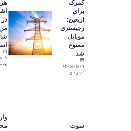
گمرک
هزینه
برای
اشتراک
اربعین:
در «برق
رجیستری
من»
موبایل
شایعه
ممنوع
است
شد
۱۴۰۵/۰۵/۰۹
۰۲:۴۲
۱۴۰۵/۰۵/۰۹
۱۸:۰۱
واردات
سوت
محموله‌ها