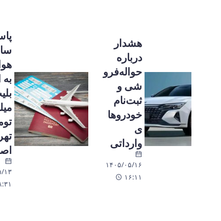
پاسخ
هشدار
سازمان
درباره
هواپیمایی
حواله‌فرو
به ادعای
شی و
بلیت ۲۱
ثبت‌نام
میلیون
خودروها
تومانی
ی
تهران–
وارداتی
اصفهان
۱۴۰۵/۰۵/۱۶
۱۴۰۵/۰۵/۱۳
۱۶:۱۱
۱۸:۳۱