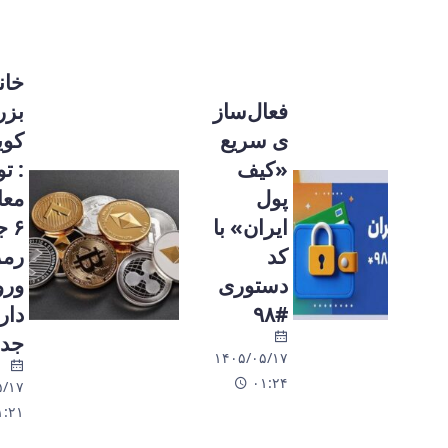
خانه‌تکانی
فعال‌ساز
بزرگ در
ی سریع
کوین‌بیس
«کیف
: توقف
پول
معاملات
ایران» با
۶ جفت
کد
رمزارز و
دستوری
ورود ۳
#۹۸
دارایی
جدید
۱۴۰۵/۰۵/۱۷
۰۱:۲۴
۱۴۰۵/۰۵/۱۷
۰۱:۲۱