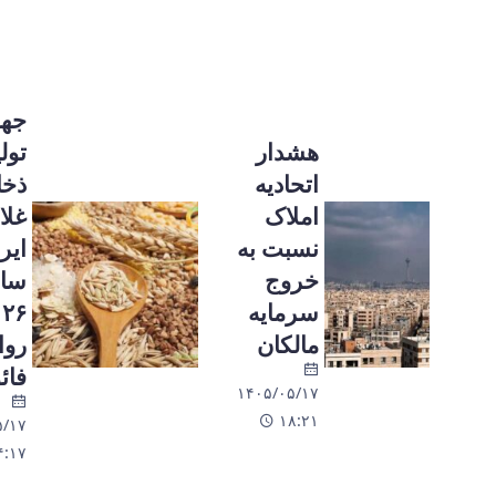
جهش
هشدار
تولید و
اتحادیه
ذخایر
املاک
غلات
نسبت به
ایران در
خروج
سال
سرمایه
۲۰۲۶ به
مالکان
روایت
فائو
۱۴۰۵/۰۵/۱۷
۱۸:۲۱
۱۴۰۵/۰۵/۱۷
۱۴:۱۷