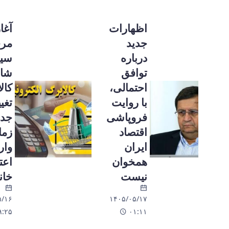
اظهارات
آغاز
جدید
مرحله
درباره
سیزدهم
توافق
شارژ
احتمالی،
کالابرگ؛
با روایت
تغییرات
فروپاشی
جدید
اقتصاد
زمان‌بندی
ایران
واریز
همخوان
اعتبار
نیست
خانوارها
۱۴۰۵/۰۵/۱۶
۱۴۰۵/۰۵/۱۷
۱۹:۲۵
۰۱:۱۱