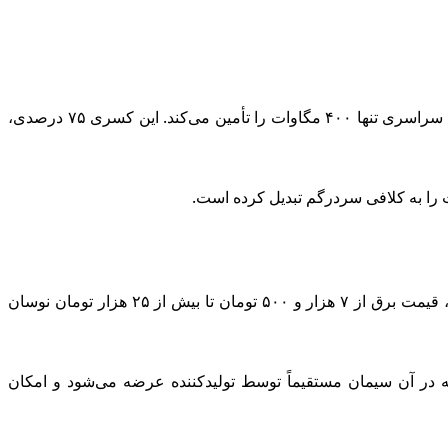
الوندیان با ارائه آماری از نیاز واقعی این صنعت تصریح کرد: «در حال حاضر نیاز صنعت سیمان به برق حدود ۱۶۰۰ مگاوات است، اما شبکه سراسری تنها ۴۰۰ مگاوات را تأمین می‌کند. این کسری ۷۵ درصدی،
 را به کلافی سردرگم تبدیل کرده است.
دبیر انجمن صنعت سیمان با نقد ساختار فعلی بورس انرژی، به نوسانات غیرقابل پیش‌بینی قیمت‌ها اشاره کرد و گفت: «طی دو هفته اخیر، قیمت برق از ۷ هزار و ۵۰۰ تومان تا بیش از ۲۵ هزار تومان نوسان
ه در آن سیمان مستقیماً توسط تولیدکننده عرضه می‌شود و امکان