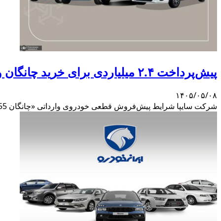
پیش‌پرداخت ۲.۴ میلیاردی برای خرید چانگان وارداتی سایپا
۱۴۰۵/۰۵/۰۸
شرکت سایپا شرایط پیش‌فروش قطعی خودروی وارداتی «چانگان CS55 پلاس» مدل ۲۰۲۵ را اعلام کرد. بر اساس این بخشنامه، موعد تحویل خودرو هفته چهارم دی‌ماه سال ۱۴۰۵ تعیین شده است.