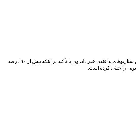
معاون توسعه بازرگانی وزارت جهاد کشاورزی با تشریح آخرین وضعیت زنجیره تأمین کالاهای اساسی، از برنامه‌ریزی این وزارتخانه بر اساس سناریوهای پدافندی خبر داد. وی با تأکید بر اینکه بیش از ۹۰ درصد
نوبی را خنثی کرده است.