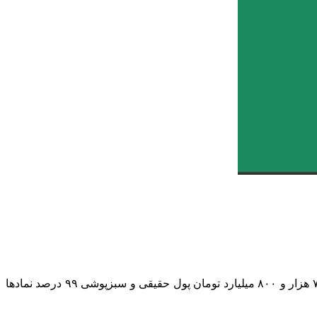
شاخص کل بورس امروز با رشد ۱۲۲ هزار واحدی برای نخستین‌بار به محدوده ۴ میلیون و ۸۱۸ هزار واحد رسید؛ رشدی که با ورود بیش از ۷ هزار و ۸۰۰ میلیارد تومان پول حقیقی و سبزپوشی ۹۹ درصد نمادها