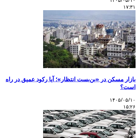
۱۷:۳
ازار مسکن در «بن‌بست انتظار»؛ آیا رکود عمیق در راه
ست؟
۱۴۰۵/۰۵/۱
۱۵:۲