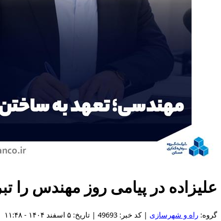
علیزاده در پیامی روز مهندس را ت
گروه:
راه و شهرسازی
| کد خبر: 49693 | تاریخ: ۵ اسفند ۱۴۰۴ - ۱۱:۴۸