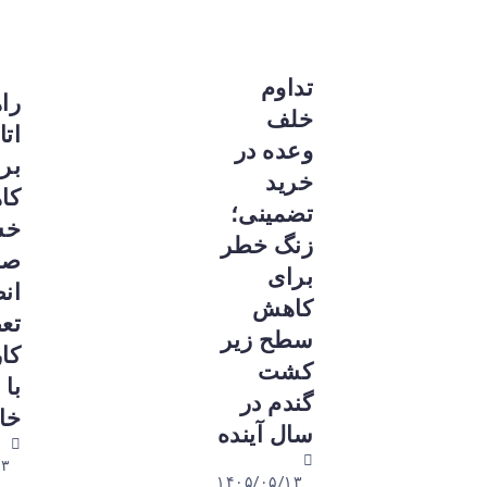
تداوم
راهکار
خلف
اتاق ایران
وعده در
برای
خرید
کاهش
تضمینی؛
خسارت
زنگ خطر
صنایع:
برای
انطباق
کاهش
تعطیلات
سطح زیر
کارگران
کشت
با جدول
گندم در
خاموشی
سال آینده
۱۴۰۵/۰۵/۱۳
۱۴۰۵/۰۵/۱۳