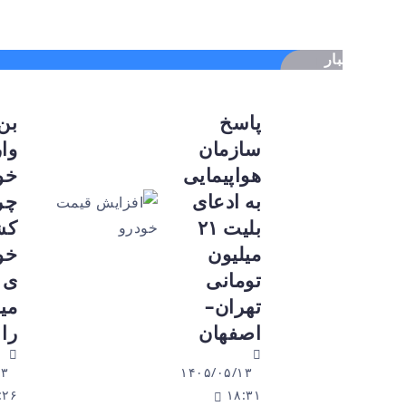
ار
پاسخ
بن‌بست
سازمان
واردات
هواپیمایی
خودرو؛
به ادعای
چرا بازار
بلیت ۲۱
کشش
میلیون
خودروها
تومانی
ی ۱۰
تهران–
میلیاردی
اصفهان
را ندارد؟
۱۴۰۵/۰۵/۱۳
۱۴۰۵/۰۵/۱۳
۱۸:۲۶
۱۸:۳۱