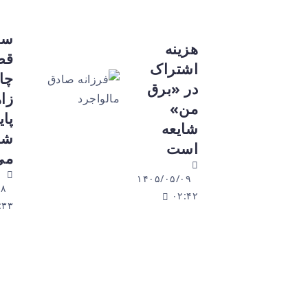
سوت
هزینه
قطار
اشتراک
چابهار تا
در «برق
زاهدان در
من»
پاییز
شایعه
شنیده
است
می‌شود
۱۴۰۵/۰۵/۰۹
۱۴۰۵/۰۵/۰۸
۰۲:۴۲
۲۲:۳۳