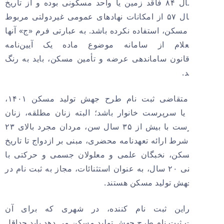
ابتدای سال ۸۴ فاقد زمین یا واحد مسکونی بوده و از تاریخ
اسفند سال ۵۷ از امکانات نهادهای عمومی غیردولتی مربوط
 مسکن، استفاده نکرده باشد. به عبارتی فرم «ج» آنها
لام از سامانه موضوع ماده یک آیین‌نامه
انون ساماندهی عرضه و تأمین مسکن، باید به رنگ
.
همچنین متقاضی ثبت نام طرح جهش تولید مسکن ۱۴۰۱،
یا سرپرست خانوار باشد؛ البته زنان مطلقه، زنان
خودسرپرست با بیش از ۳۵ سال سن، مردان مجرد بالای ۲۳
شرط ارائه تعهدنامه محضری، مبنی بر ازدواج تا تاریخ
سکن، نخبگان علمی و معلولان جسمی و حرکتی با
شرط سنی ۲۰ سال، به عنوان استثنائات، مجاز به ثبت نام در
هش تولید مسکن هستند.
راین ثبت نام کننده، در شهری که برای آن
ثبت نام طرح جهش تولید مسکن می دهد باید حداقل