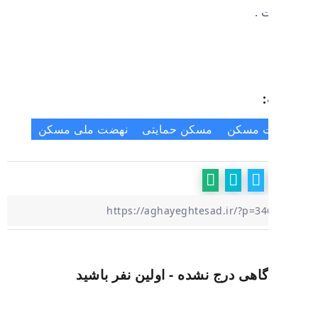
 .
ت مسکن
مسکن حمایتی
نهضت ملی مسکن
گاهی درج نشده - اولین نفر باشید