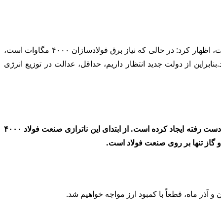
بهادر احرامیان دیگر عضو هیأت مدیره این انجمن نیز در این نشست ضمن تاکید براینکه حل مشکل ناترازی انرژی، در چند قدمی همه ما است، اظهار کرد: در حالی که نیاز برق فولادسازان ۴۰۰۰ مگاوات است،
ابراین از دولت جدید انتظار داریم، حداقل، عدالت در توزیع انرژی
وی افزود: ناترازی انرژی در کشور ما یک واقعیت است که از سال ۱۳۹۹ آغاز شده و تا به امروز ۲۴۰ همت معادل ۶ میلیارد دلار ظرفیت از دست رفته ایجاد کرده است. از ابتدای این ناترازی صنعت فولاد ۴۰۰۰
 و گاز تنها بر روی صنعت فولاد است.
و آذر ماه، قطعاً با کمبود ارز مواجه خواهیم شد.