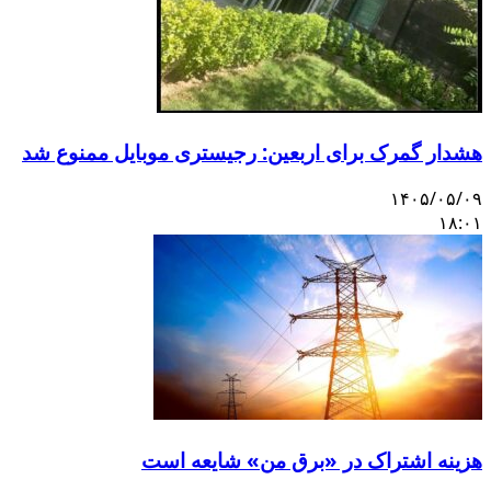
هشدار گمرک برای اربعین: رجیستری موبایل ممنوع شد
۱۴۰۵/۰۵/۰۹
۱۸:۰۱
هزینه اشتراک در «برق من» شایعه است