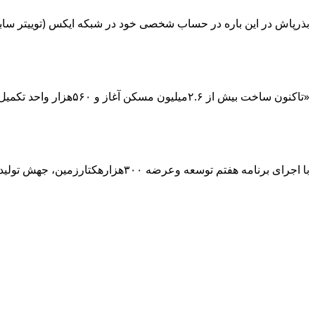
بذرپاش در این باره در حساب شخصی خود در شبکه ایکس (توییتر سا
«تاکنون ساخت بیش از ۲.۶میلیون مسکن آغاز و ۵۶۰هزار واحد تکمیل شده است، آمار ارائه شده توسط آقای پزشکیان بخشی، فاقد کل‌نگری، ناقص و ظلم در حق رییس‌جمهور شهید است.
با اجرای برنامه هفتم توسعه وعرضه ۳۰۰هزارهکتارزمین، جهش تولید مسکن مردمی در آستانه‌ی شروع ۶میلیون واحد قرار می گیرد.