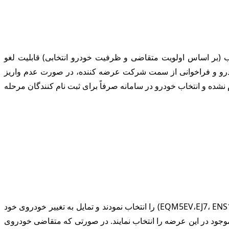
اب (بر اساس اولویت متقاضی و ظرفیت خودرو انتخابی) قابلیت لغو
ودرو و فراخوانی از سمت شرکت عرضه کننده، در صورت عدم واریز
شده و انتخاب خودرو در سامانه صرفاً برای ثبت نام کنندگان مرحله
لازم به ذکر است متقاضیانی که در عرضه ۱۳ وارداتی (۱۶ لغایت ۱۸ اردیبهشت ۱۴۰۳) مشارکت داشتند و یکی از خودروهای برقی (EQM5EV،EJ7، ENS1، GRE) را انتخاب نمودند و تمایل به تغییر خودروی خود
 موجود در این عرضه را انتخاب نمایند. در صورتی که متقاضی خودروی