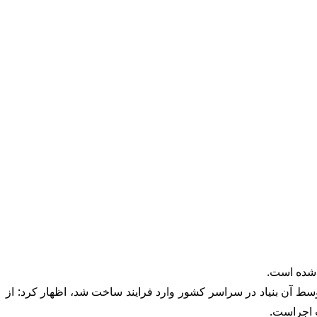
ت سیزدهم تاکنون ۸۱۶ هزار و ۹۸۷ واحد مسکونی روستایی و شهری توسط آن بنیاد در سراسر کشور وارد فرایند ساخت شد، اظهار کرد: از