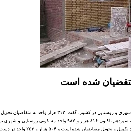
به گزارش آقای اقتصاد، غلامرضا صالحی با بیان اینکه از ابتدای دول