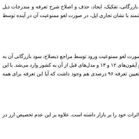
ین اصلاحات تعرفه‌ای (۳۷۲) ردیف شامل کاهش و افزایش سود بازرگانی، تفکیک، ایجاد، حذف و اصلاح شرح تعرفه و مندرجات ذیل
ند با نشان تجاری اپل، در صورت لغو ممنوعیت آن در آینده توسط
ر نامه‌ای اعلام کرده که واردات تلفن همراه هوشمند با نشان تجاری Apple ممنوع است و در صورت لغو ممنوعیت ورود توسط مراجع ذیصلاح، سود بازرگانی آن به
میزان ۹۶ درصد تعیین شده است. با این حال هر دو نامه دارای ابهاماتی بود؛ چراکه تاکنون ممنوعیت برند Apple به طور کامل ممنوع نبوده و آیفون‌های ۱۲ و ۱۳ و مدل‌های قبل از آن به کشور وارد می‌شد. با این
حال با این دو ابلاغیه جدید این ابهام ایجاد شده که آیا واردات آیفون به طور کامل به کشور ممنوع شده است؟ همچنین این سوال درباره تعیین تعرفه ۹۶ درصدی هم وجود داشت که آیا این تعرفه برای همه
 اثرات خود را بر بازار داشته است. علاوه بر این عدم تخصیص ارز در