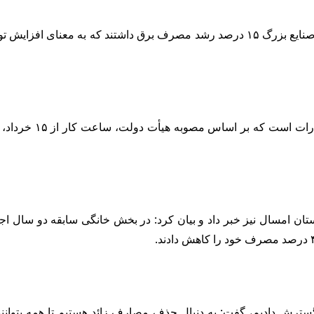
محرابیان افزود: طی زمستان سال گذشته و دو ماهه ابتدای امسال، صنایع بزرگ ۱۵ درصد ر
ح پاداش صرفه جویی از ۱۵ خرداد تا پایان تابستان امسال نیز خبر داد و بیان کرد: در بخ
 گسترش دادیم، گفت: به دنبال حذف مصارف زائد هستیم تا همه بتوانن