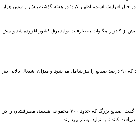
ق در حال افزایش است، اظهار کرد: در هفته گذشته بیش از شش هزار
وی با بیان این‌که توسعه نیروگاه‌ها و مدیریت مصرف، دو برنامه جدی وزارت نیرو در دولت سیزدهم بود، ادامه داد: از شروع دولت سیزدهم بیش از ۹ هزار مگاوات به ظرفیت تولید برق کشور افزوده شد و بیش
وزیر نیرو با تأکید بر این‌که در کنار افزایش ظرفیت تولید برق، موضوع مدیریت مصرف نیز دنبال می‌شود، خاطرنشان کرد: برای صنایع خرد که ۹۰ درصد صنایع را نیز شامل می‌شود و میزان اشتغال بالایی نیز
وی با بیان این‌که برای صنایع متوسط که عمدتأ در شهرک‌های صنعتی مستقر هستند، تنها در روز‌های تعطیل با محدودیت مواجه می‌شوند، گفت: صنایع بزرگ که حدود ۷۰۰ مجموعه هستند، مصرفشان را در
ت کنند تا به تولید بیشتر بپردازند.