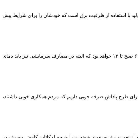
شد مصرف برق داشتند که به معنای افزایش تولید با استفاده از ظرفیت برق است که خودشان را برای شرایط پیش
وی تصریح کرد: مهم‌ترین برنامه در بخش اداری، تغییر ساعت کار ادارات است که بر اساس مصوبه هیأت دولت، ساعت کار از ۱۵ خرداد، ۶ صبح تا ۱۳ خواهد بود که البته در مصارف سرمایشی نیز باید دمای
ش خانگی سابقه دو سال اجرای طرح پاداش صرفه جویی داریم که مردم همکاری خوبی داشتند،
د از نعمت برق بهره‌مند شوند، زیرا هرچه امکانات کاهش مصرف در