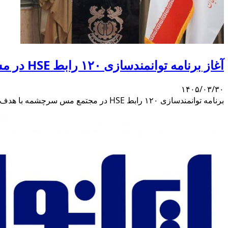
آغاز برنامه توانمندسازی ۱۲۰ رابط HSE در مس سرچشمه
۱۴۰۵/۰۳/۳۰
برنامه توانمندسازی ۱۲۰ رابط HSE در مجتمع مس سرچشمه با هدف تقویت فرهنگ ایمنی، ارتقای نظارت بر پیمانکاران و گسترش مشارکت در حوزه ایمنی، بهداشت و محیط زیست آغاز شد.