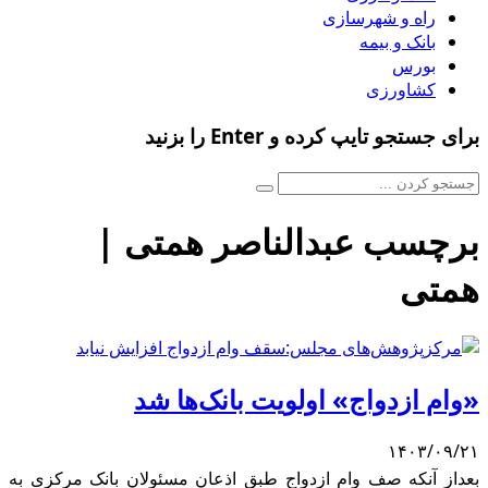
راه و شهرسازی
بانک و بیمه
بورس
کشاورزی
برای جستجو تایپ کرده و Enter را بزنید
برچسب عبدالناصر همتی |
همتی
«وام ازدواج» اولویت بانک‌ها شد
۱۴۰۳/۰۹/۲۱
بعداز آنکه صف وام ازدواج طبق اذعان مسئولان بانک مرکزی به