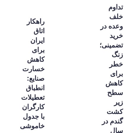
تداوم
خلف
راهکار
وعده در
اتاق
خرید
ایران
تضمینی؛
برای
زنگ
کاهش
خطر
خسارت
برای
صنایع:
کاهش
انطباق
سطح
تعطیلات
زیر
کارگران
کشت
با جدول
گندم در
خاموشی
سال