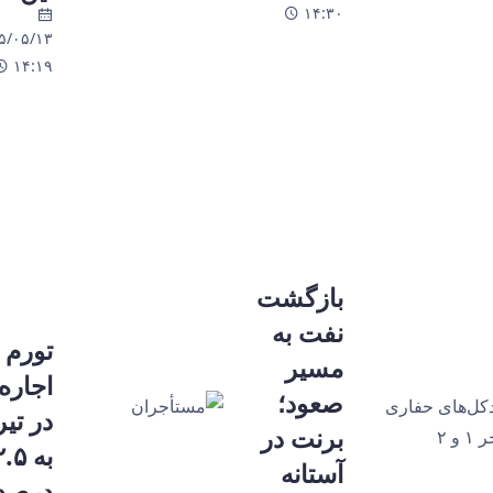
۱۴:۳۰
۵/۰۵/۱۳
۱۴:۱۹
بازگشت
نفت به
تورم
مسیر
اجاره‌
صعود؛
در تیر
برنت در
به ۵
آستانه
درصد