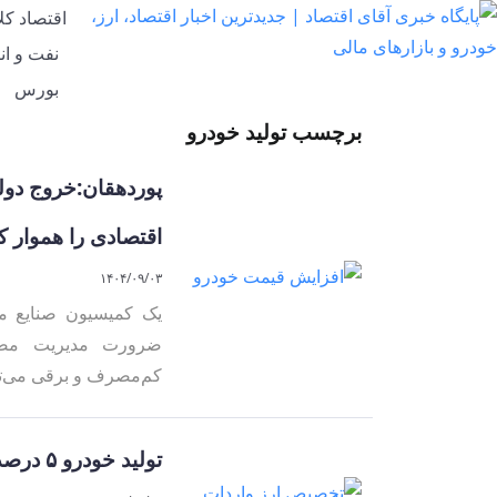
اقتصاد کل
نفت و ان
بورس
برچسب تولید خودرو
پوردهقان:خروج دول
اقتصادی را هموار ک
۱۴۰۴/۰۹/۰۳
یک کمیسیون صنایع مج
ضرورت مدیریت مصرف
کم‌مصرف و برقی می‌توا
تولید خودرو ۵ درصد کم شد+ جدول