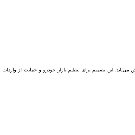
ٔ هیئت وزیران سود بازرگانی خودروهای وارداتی (بنزینی، برقی و هیبریدی) در سامانهٔ جامع تجارت تا پایان ۱۴۰۴ کاهش می‌یابد. این تصمیم برای تنظیم بازار خودرو و حمایت از واردات