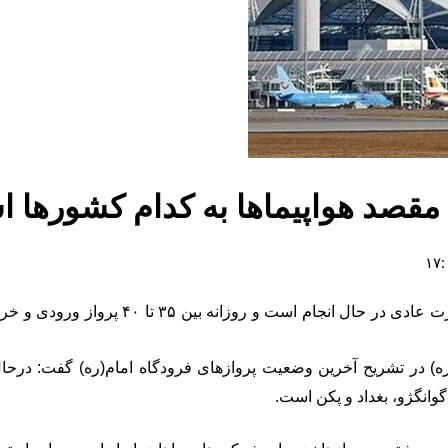
/ مقصد هواپیماها به کدام کشورها 
مدیرکل روابط عمومی فرودگاه امام(ره) تصریح
وانگژو، بغداد و پکن است.