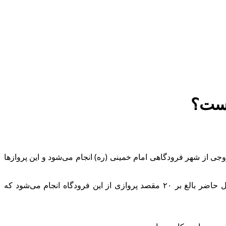
است؟
 کرد: پروازها به صورت عادی در حال انجام است و روزانه بین ۳۵ تا ۴۰ پرواز ورودی و خروجی از شهر فرودگاهی امام خمینی (ره) انجام می‌شود و این پروازها
به گزارش آقای اقتصاد، مدیر روابط عمومی فرودگاه امام خمینی(ره) در تشریح آخرین وضعیت پروازهای فرودگاه امام(ره) گفت: درحال حاضر بالغ بر ۲۰ مقصد پروازی از این فرودگاه انجام می‌شود که